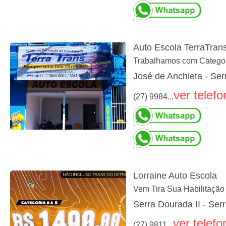
Auto Escola TerraTran
Trabalhamos com Categori
José de Anchieta - Ser
ver telefo
(27) 9984...
Lorraine Auto Escola
Vem Tira Sua Habilitação
Serra Dourada II - Ser
ver telefo
(27) 9811...