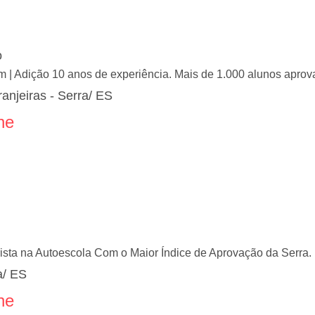
o
em | Adição 10 anos de experiência. Mais de 1.000 alunos apro
anjeiras - Serra/ ES
ne
rista na Autoescola Com o Maior Índice de Aprovação da Serra.
a/ ES
ne