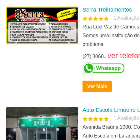
Serra Treinamentos
1
Avaliação
Rua Luiz Vaz de Camões 1
Somos uma instituição de 
problema
ver telefo
(27) 3060...
Ver Mais
Auto Escola Limoeiro L
1
Avaliação
Avenida Braúna 1000. Col
Auto Escola em Laranjeir