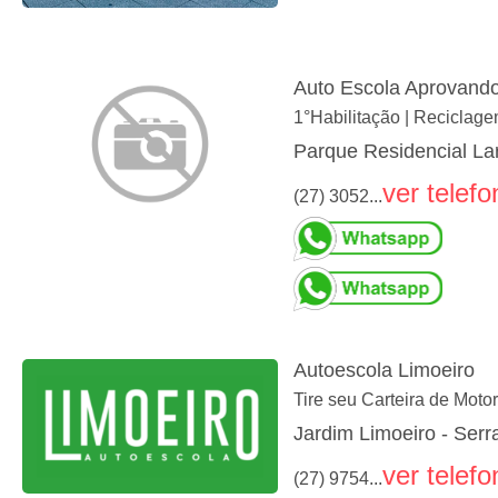
Auto Escola Aprovand
1°Habilitação | Reciclag
Parque Residencial Lar
ver telefo
(27) 3052...
Autoescola Limoeiro
Tire seu Carteira de Moto
Jardim Limoeiro - Serr
ver telefo
(27) 9754...