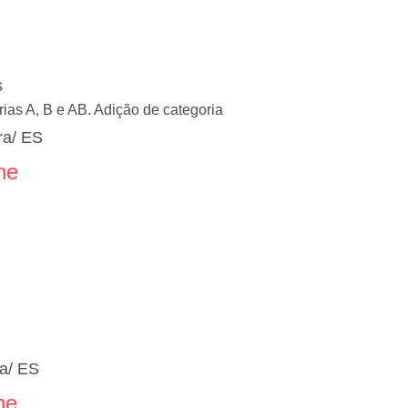
s
as A, B e AB. Adição de categoria
ra/ ES
ne
ra/ ES
ne