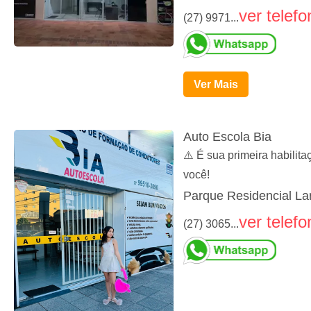
ver telefo
(27) 9971...
Ver Mais
Auto Escola Bia
⚠️ É sua primeira habilit
você!
Parque Residencial Lar
ver telefo
(27) 3065...