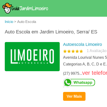
Início
>
Auto Escola
Auto Escola em Jardim Limoeiro, Serra/ ES
Autoescola Limoeiro
1
Avaliação
Avenida Lourival Nunes 5
Categorias A, B, C, D e E
ver telefo
(27) 9975...
Ver Mais