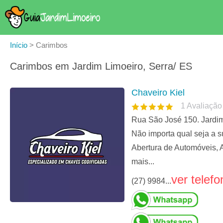
Início
>
Carimbos
Carimbos em Jardim Limoeiro, Serra/ ES
Chaveiro Kiel
1
Avaliação
Rua São José 150. Jardim
Não importa qual seja a s
Abertura de Automóveis, 
mais...
ver telefo
(27) 9984...