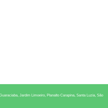
 Guaraciaba, Jardim Limoeiro, Planalto Carapina, Santa Luzia, São