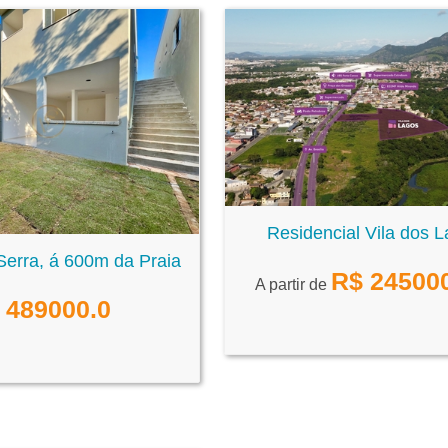
Residencial Vila dos 
erra, á 600m da Praia
R$
24500
A partir de
489000.0