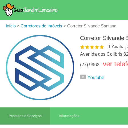
Início
>
Corretores de Imóveis
>
Corretor Silvande Santana
Corretor Silvande
1
Avaliaç
Avenida dos Colibris 3
ver tele
(27) 9962...
Youtube
Produtos e Serviços
Informações