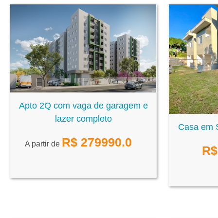
Apto 2Q com vaga de garagem e
lazer completo
Casa em S
R$
279990.0
A partir de
R$