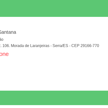
 Santana
ão
2. 106. Morada de Laranjeiras
-
Serra
/
ES
- CEP
29166-770
fone