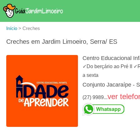
Início
>
Creches
Creches em Jardim Limoeiro, Serra/ ES
Centro Educacional Inf
✓Do berçário ao Pré II ✓
a sexta
Conjunto Jacaraípe - S
ver telefo
(27) 9989...