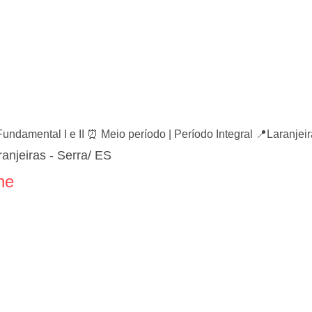
Fundamental I e II ⏰ Meio período | Período Integral 📍Laranjei
anjeiras - Serra/ ES
ne