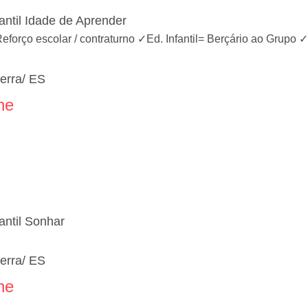
antil Idade de Aprender
Reforço escolar / contraturno ✓Ed. Infantil= Berçário ao Grup
erra/ ES
ne
antil Sonhar
erra/ ES
ne