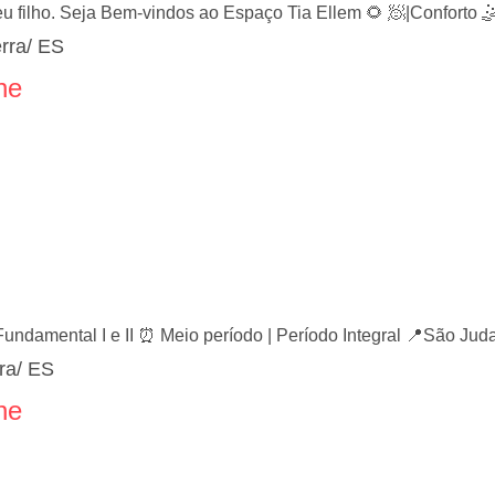
 filho. Seja Bem-vindos ao Espaço Tia Ellem 🌻 🧖|Conforto 
rra/ ES
ne
 Fundamental I e II ⏰ Meio período | Período Integral 📍São Jud
ra/ ES
ne