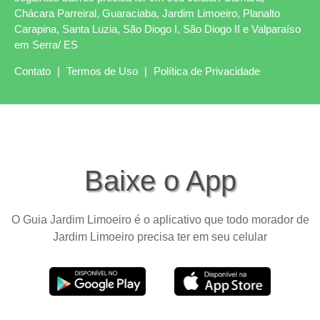
Chácara Parreiral, Guaraciaba, Jardim Limoeiro, Planalto
Carapina, Santa Luzia, São Diogo I, São Diogo II e Valparaíso
em Serra/ ES
Contato
|
Termos de Uso
|
Política de Privacidade
Baixe o App
O Guia Jardim Limoeiro é o aplicativo que todo morador de
Jardim Limoeiro precisa ter em seu celular