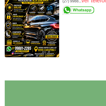
ver telefo
(27) 9988...