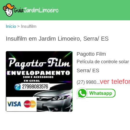
Início
>
Insulfilm
Insulfilm em Jardim Limoeiro, Serra/ ES
Pagotto Film
Película de controle sola
Serra/ ES
ver telefo
(27) 9980...