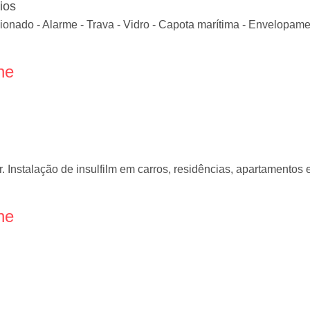
ios
cionado - Alarme - Trava - Vidro - Capota marítima - Envelopamen
ne
ar. Instalação de insulfilm em carros, residências, apartamento
ne