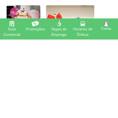
Conta
Guia
Promoções
Vagas de
Horários de
Comercial
Emprego
Ônibus