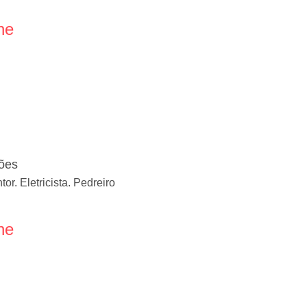
ne
ões
or. Eletricista. Pedreiro
ne