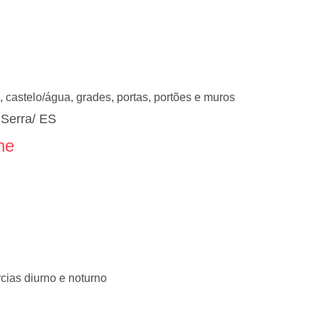
, castelo/água, grades, portas, portões e muros
 Serra/ ES
ne
rcias diurno e noturno