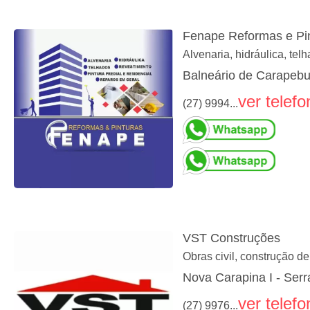
Fenape Reformas e Pi
Alvenaria, hidráulica, tel
Balneário de Carapebu
ver telefo
(27) 9994...
VST Construções
Obras civil, construção d
Nova Carapina I - Serr
ver telefo
(27) 9976...