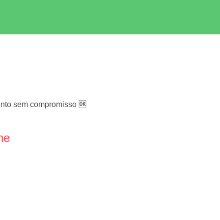
nto sem compromisso 🆗️
ne