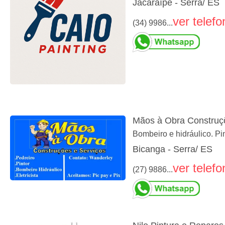
Jacaraípe - Serra/ ES
ver telefo
(34) 9986...
Mãos à Obra Construç
Bombeiro e hidráulico. Pint
Bicanga - Serra/ ES
ver telefo
(27) 9886...