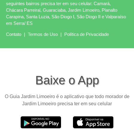
seguintes bairros precisa ter em seu celular: Camará,
Chácara Parreiral, Guaraciaba, Jardim Limoeiro, Planalto
Carapina, Santa Luzia, São Diogo I, São Diogo II e Valparaíso
em Serra/ ES
Contato
|
Termos de Uso
|
Política de Privacidade
Baixe o App
O Guia Jardim Limoeiro é o aplicativo que todo morador de
Jardim Limoeiro precisa ter em seu celular