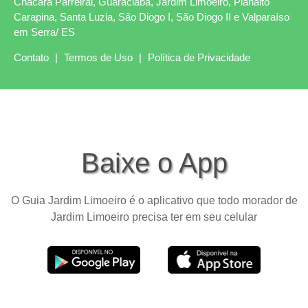
Chácara Parreiral, Guaraciaba, Jardim Limoeiro, Planalto
Carapina, Santa Luzia, São Diogo I, São Diogo II e Valparaíso
em Serra/ ES
Contato
|
Termos de Uso
|
Política de Privacidade
Baixe o App
O Guia Jardim Limoeiro é o aplicativo que todo morador de
Jardim Limoeiro precisa ter em seu celular