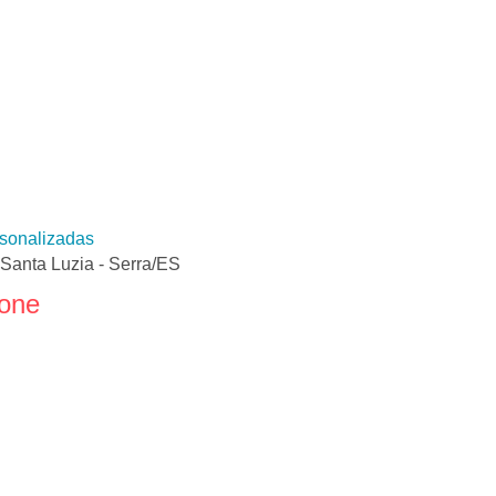
sonalizadas
 Santa Luzia - Serra/ES
fone