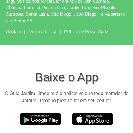
seguintes bairros precisa ter em seu celular: Camará,
Chácara Parreiral, Guaraciaba, Jardim Limoeiro, Planalto
Carapina, Santa Luzia, São Diogo I, São Diogo II e Valparaíso
em Serra/ ES
Contato
|
Termos de Uso
|
Política de Privacidade
Baixe o App
O Guia Jardim Limoeiro é o aplicativo que todo morador de
Jardim Limoeiro precisa ter em seu celular