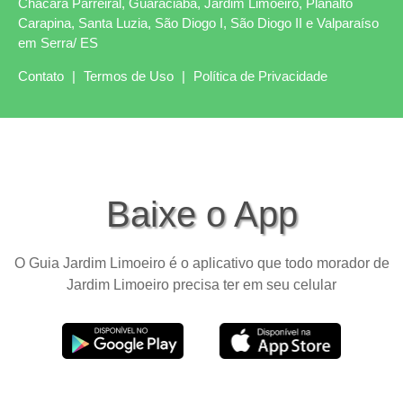
Chácara Parreiral, Guaraciaba, Jardim Limoeiro, Planalto
Carapina, Santa Luzia, São Diogo I, São Diogo II e Valparaíso
em Serra/ ES
Contato
|
Termos de Uso
|
Política de Privacidade
Baixe o App
O Guia Jardim Limoeiro é o aplicativo que todo morador de
Jardim Limoeiro precisa ter em seu celular