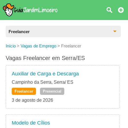
Freelancer
Todas as Vagas
Início
>
Vagas de Emprego
>
Freelancer
CLT
Vagas Freelancer em Serra/ES
Estágio
Auxiliar de Carga e Descarga
Freelancer
Campinho da Serra, Serra/ ES
Freelancer
Presencial
PJ
3 de agosto de 2026
Home Office
Modelo de Cílios